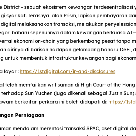
e District - sebuah ekosistem kewangan terdesentralisasi y
 syarikat. Terasnya ialah Prism, lapisan pembayaran d
gital melaksanakan transaksi, melakukan penyelesaian 
tegori baharu sepenuhnya dalam kewangan berkuasa A
nyertai ekonomi on-chain yang berkembang pesat tanpa
sikan dirinya di barisan hadapan gelombang baharu DeFi,
bung untuk membentuk infrastruktur kewangan bagi ekonom
a layari:
https://1stdigital.com/ir-and-disclosures
tal telah memfailkan writ saman di High Court of the Hong
h terhadap Sun Yuchen (juga dikenali sebagai Justin Sun
m berkaitan perkara ini boleh didapati di:
https://1st
ungan Perniagaan
n mendalam merentasi transaksi SPAC, aset digital dan