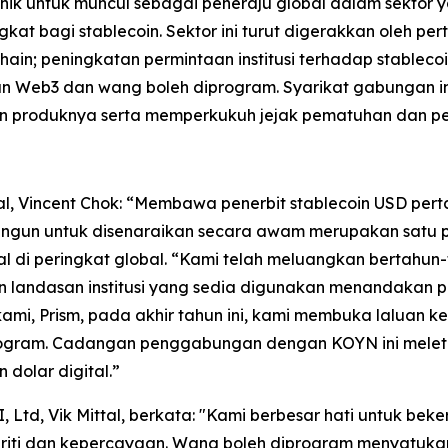
nik untuk muncul sebagai peneraju global dalam sekto
gkat bagi stablecoin. Sektor ini turut digerakkan oleh 
in; peningkatan permintaan institusi terhadap stableco
aran Web3 dan wang boleh diprogram. Syarikat gabunga
an produknya serta memperkukuh jejak pematuhan dan pen
l, Vincent Chok:
“Membawa penerbit stablecoin USD pert
gun untuk disenaraikan secara awam merupakan satu pe
ital di peringkat global. “Kami telah meluangkan bertahu
 dan landasan institusi yang sedia digunakan menandakan
kami, Prism, pada akhir tahun ini, kami membuka laluan
program. Cadangan penggabungan dengan KOYN ini mele
dolar digital.”
, Ltd, Vik Mittal, berkata:
"Kami berbesar hati untuk bek
egriti dan kepercayaan. Wang boleh diprogram menyatuk