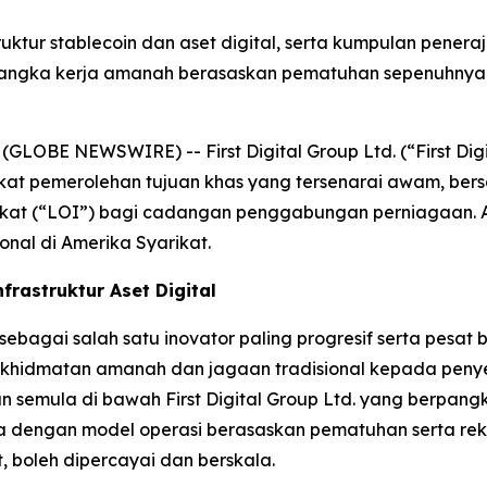
truktur stablecoin dan aset digital, serta kumpulan pener
rangka kerja amanah berasaskan pematuhan sepenuhnya s
OBE NEWSWIRE) -- First Digital Group Ltd. (“First Digit
syarikat pemerolehan tujuan khas yang tersenarai awa
kat (“LOI”) bagi cadangan penggabungan perniagaan. Ap
onal di Amerika Syarikat.
frastruktur Aset Digital
sebagai salah satu inovator paling progresif serta pesa
idmatan amanah dan jagaan tradisional kepada penyedia
un semula di bawah First Digital Group Ltd. yang berpangka
sa dengan model operasi berasaskan pematuhan serta re
 boleh dipercayai dan berskala.