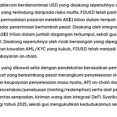
stablecoin berdenominasi USD yang disokong sepenuhnya o
ang terlindung daripada risiko muflis. FDUSD telah pant
i permodalan pasaran melebihi AS$1 bilion dalam tempo
adar penerimaan bertambah pesat. Disokong oleh integrasi
AS$2 trilion dalam jumlah dagangan terkumpul, sekali g
al. Disokong sepenuhnya oleh rizab berasingan yang dipe
n kawalan AML/KYC yang kukuh, FDUSD telah menjadi do
mbayaran on‑chain.
an yang dikawal selia dengan pendekatan berasaskan pema
kat yang berkembang pesat merangkumi penyelesaian stab
n keupayaan penyelesaian masa nyata, API on-chain da
pencetakan/penebusan (minting/redemption) serta alat pe
entas sempadan, kiriman wang dan integrasi DeFi. Syarik
bagi tahun 2025, sekali gus mengukuhkan kedudukannya 