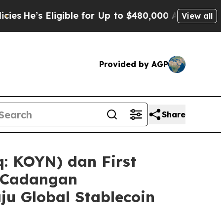
gible for Up to $480,000 After Being Wrongly Im
View all
Provided by AGP
Share
q: KOYN) dan First
i Cadangan
u Global Stablecoin