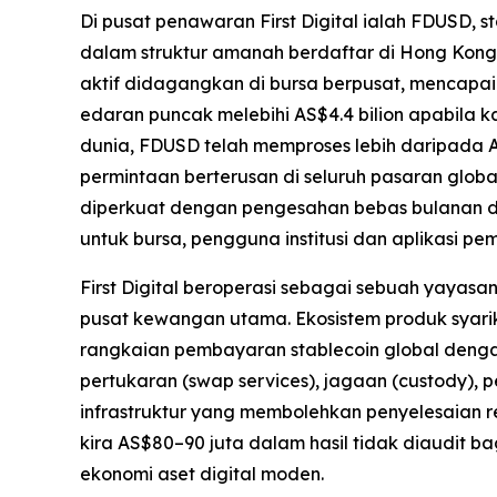
Di pusat penawaran First Digital ialah FDUSD, 
dalam struktur amanah berdaftar di Hong Kong y
aktif didagangkan di bursa berpusat, mencapa
edaran puncak melebihi AS$4.4 bilion apabila k
dunia, FDUSD telah memproses lebih daripada 
permintaan berterusan di seluruh pasaran glob
diperkuat dengan pengesahan bebas bulanan da
untuk bursa, pengguna institusi dan aplikasi pe
First Digital beroperasi sebagai sebuah yayas
pusat kewangan utama. Ekosistem produk syari
rangkaian pembayaran stablecoin global denga
pertukaran (swap services), jagaan (custody), 
infrastruktur yang membolehkan penyelesaian r
kira AS$80–90 juta dalam hasil tidak diaudit 
ekonomi aset digital moden.