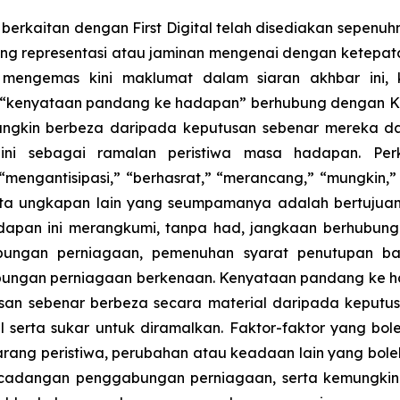
erkaitan dengan First Digital telah disediakan sepenuhn
g representasi atau jaminan mengenai dengan ketepat
 mengemas kini maklumat dalam siaran akhbar ini, 
 “kenyataan pandang ke hadapan” berhubung dengan KO
ungkin berbeza daripada keputusan sebenar mereka da
i sebagai ramalan peristiwa masa hadapan. Perka
“mengantisipasi,” “berhasrat,” “merancang,” “mungkin,”
erta ungkapan lain yang seumpamanya adalah bertujua
dapan ini merangkumi, tanpa had, jangkaan berhubun
ungan perniagaan, pemenuhan syarat penutupan bag
an perniagaan berkenaan. Kenyataan pandang ke hadap
n sebenar berbeza secara material daripada keputusa
l serta sukar untuk diramalkan. Faktor-faktor yang b
sebarang peristiwa, perubahan atau keadaan lain yang 
cadangan penggabungan perniagaan, serta kemungkin