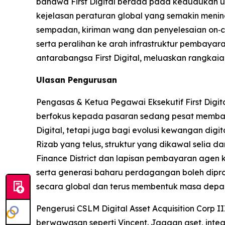
bahawa First Digital berada pada kedudukan u
kejelasan peraturan global yang semakin menin
sempadan, kiriman wang dan penyelesaian on‑cha
serta peralihan ke arah infrastruktur pembay
antarabangsa First Digital, meluaskan rangkai
Ulasan Pengurusan
Pengasas & Ketua Pegawai Eksekutif First Digita
berfokus kepada pasaran sedang pesat memban
Digital, tetapi juga bagi evolusi kewangan dig
Rizab yang telus, struktur yang dikawal selia
Finance District dan lapisan pembayaran agen 
serta generasi baharu perdagangan boleh di
secara global dan terus membentuk masa depan 
Pengerusi CSLM Digital Asset Acquisition Corp III
berwawasan seperti Vincent. Jagaan aset, int