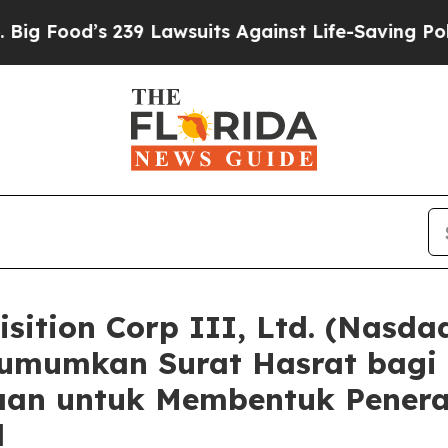
39 Lawsuits Against Life-Saving Policies
He’s Eli
isition Corp III, Ltd. (Nasda
ngumumkan Surat Hasrat bag
an untuk Membentuk Peneraj
l