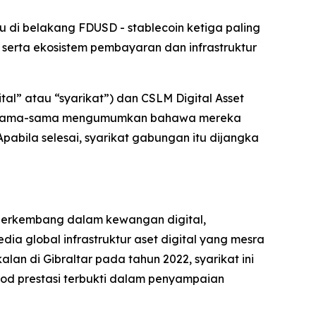
aju di belakang FDUSD - stablecoin ketiga paling
erta ekosistem pembayaran dan infrastruktur
al” atau “syarikat”) dan CSLM Digital Asset
m, bersama-sama mengumumkan bahawa mereka
abila selesai, syarikat gabungan itu dijangka
t berkembang dalam kewangan digital,
 global infrastruktur aset digital yang mesra
lan di Gibraltar pada tahun 2022, syarikat ini
kod prestasi terbukti dalam penyampaian