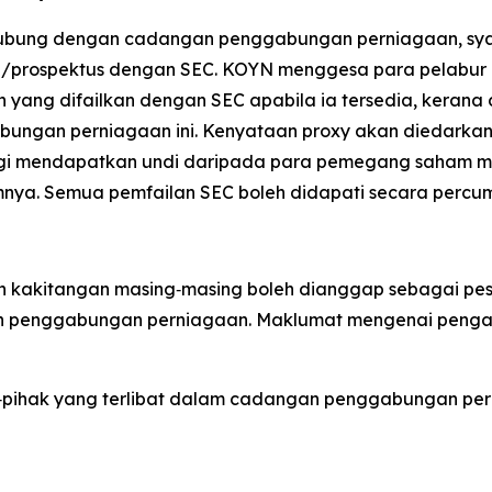
hubung dengan cadangan penggabungan perniagaan, sya
i/prospektus dengan SEC. KOYN menggesa para pelabur
n yang difailkan dengan SEC apabila ia tersedia, kera
ungan perniagaan ini. Kenyataan proxy akan diedarka
gi mendapatkan undi daripada para pemegang saham 
mnya. Semua pemfailan SEC boleh didapati secara percum
dan kakitangan masing‑masing boleh dianggap sebagai pe
an penggabungan perniagaan. Maklumat mengenai peng
k‑pihak yang terlibat dalam cadangan penggabungan p