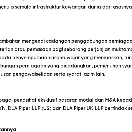
menulis semula infrastruktur kewangan dunia dari asasny
ambahan mengenai cadangan penggabungan perniagaan 
meterian atau pemasaan bagi sebarang perjanjian muk
 kepada penyempurnaan usaha wajar yang memuaskan, run
ungan perniagaan yang dicadangkan, pemenuhan syarat
an pengawalseliaan serta syarat lazim lain.
agai penasihat eksklusif pasaran modal dan M&A kepada 
. DLA Piper LLP (US) dan DLA Piper UK LLP bertindak s
kannya