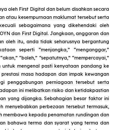
ya oleh First Digital dan belum disahkan secara
an atau kesempurnaan maklumat tersebut serta
kecuali sebagaimana yang dikehendaki oleh
YN dan First Digital. Jangkaan, anggaran dan
n oleh itu, anda tidak seharusnya bergantung
taan seperti “menjangka,” “menganggar,”
 “akan,” “boleh,” “sepatutnya,” “mempercayai,”
n untuk mengenal pasti kenyataan pandang ke
g prestasi masa hadapan dan impak kewangan
i penggabungan perniagaan tersebut serta
an ini melibatkan risiko dan ketidakpastian
n yang dijangka. Sebahagian besar faktor ini
oleh menyebabkan perbezaan tersebut termasuk,
boleh membawa kepada penamatan rundingan dan
an bahawa terma dan syarat yang terma dan