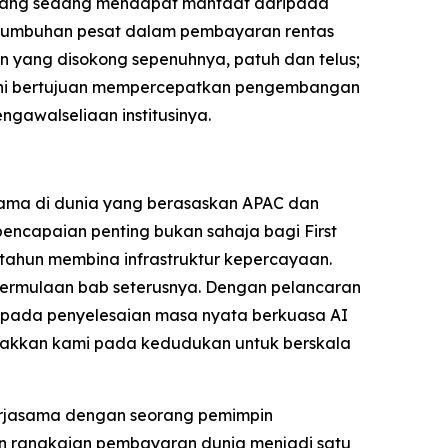
r yang sedang mendapat manfaat daripada
pertumbuhan pesat dalam pembayaran rentas
in yang disokong sepenuhnya, patuh dan telus;
n ini bertujuan mempercepatkan pengembangan
gawalseliaan institusinya.
ama di dunia yang berasaskan APAC dan
ncapaian penting bukan sahaja bagi First
n-tahun membina infrastruktur kepercayaan.
 permulaan bab seterusnya. Dengan pelancaran
 kepada penyelesaian masa nyata berkuasa AI
takkan kami pada kedudukan untuk berskala
erjasama dengan seorang pemimpin
an rangkaian pembayaran dunia menjadi satu